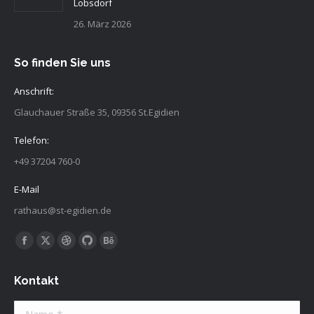
Lobsdorf
26. März 2026
So finden Sie uns
Anschrift:
Glauchauer Straße 35, 09356 St.Egidien
Telefon:
+49 37204 760-0
E-Mail
rathaus@st-egidien.de
Finden Sie uns auf:
Facebook
X
Dribbble
Github
Behance
page
page
page
page
page
Kontakt
opens
opens
opens
opens
opens
in
in
in
in
in
Name *